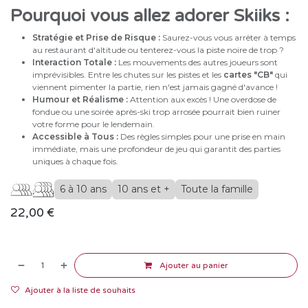
Pourquoi vous allez adorer Skiiks :
Stratégie et Prise de Risque :
Saurez-vous vous arrêter à temps
au restaurant d'altitude ou tenterez-vous la piste noire de trop ?
Interaction Totale :
Les mouvements des autres joueurs sont
imprévisibles. Entre les chutes sur les pistes et les
cartes "CB"
qui
viennent pimenter la partie, rien n'est jamais gagné d'avance !
Humour et Réalisme :
Attention aux excès ! Une overdose de
fondue ou une soirée après-ski trop arrosée pourrait bien ruiner
votre forme pour le lendemain.
Accessible à Tous :
Des règles simples pour une prise en main
immédiate, mais une profondeur de jeu qui garantit des parties
uniques à chaque fois.
6 à 10 ans
10 ans et +
Toute la famille
22,00
€
Ajouter au panier
Ajouter à la liste de souhaits