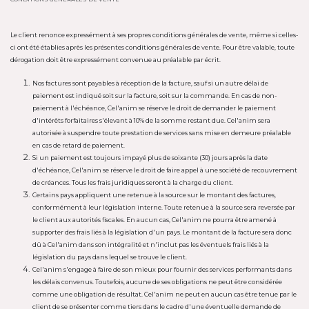
Le client renonce expressément à ses propres conditions générales de vente, même si celles-
ci ont été établies après les présentes conditions générales de vente. Pour être valable, toute
dérogation doit être expressément convenue au préalable par écrit.
Nos factures sont payables à réception de la facture, sauf si un autre délai de
paiement est indiqué soit sur la facture, soit sur la commande. En cas de non-
paiement à l'échéance, Cel'anim se réserve le droit de demander le paiement
d'intérêts forfaitaires s'élevant à 10% de la somme restant due. Cel'anim sera
autorisée à suspendre toute prestation de services sans mise en demeure préalable
en cas de retard de paiement.
Si un paiement est toujours impayé plus de soixante (30) jours après la date
d'échéance, Cel'anim se réserve le droit de faire appel à une société de recouvrement
de créances. Tous les frais juridiques seront à la charge du client.
Certains pays appliquent une retenue à la source sur le montant des factures,
conformément à leur législation interne. Toute retenue à la source sera reversée par
le client aux autorités fiscales. En aucun cas, Cel'anim ne pourra être amené à
supporter des frais liés à la législation d'un pays. Le montant de la facture sera donc
dû à Cel'anim dans son intégralité et n'inclut pas les éventuels frais liés à la
législation du pays dans lequel se trouve le client.
Cel'anim s'engage à faire de son mieux pour fournir des services performants dans
les délais convenus. Toutefois, aucune de ses obligations ne peut être considérée
comme une obligation de résultat. Cel'anim ne peut en aucun cas être tenue par le
client de se présenter comme tiers dans le cadre d'une éventuelle demande de