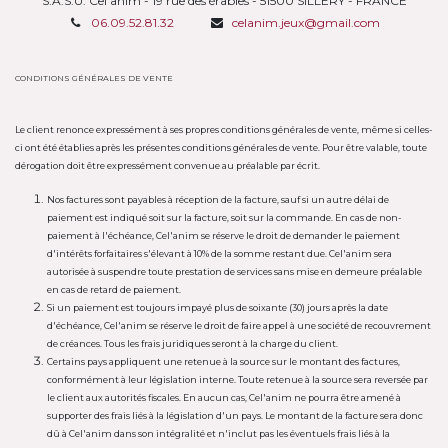
S.A.S.U. Cel'anim - 19 rue des érables - 51500 SILLERY - FRANCE
06.09.52.81.32
celanim.jeux@gmail.com
CONDITIONS GÉNÉRALES DE VENTE
Le client renonce expressément à ses propres conditions générales de vente, même si celles-
ci ont été établies après les présentes conditions générales de vente. Pour être valable, toute
dérogation doit être expressément convenue au préalable par écrit.
Nos factures sont payables à réception de la facture, sauf si un autre délai de
paiement est indiqué soit sur la facture, soit sur la commande. En cas de non-
paiement à l'échéance, Cel'anim se réserve le droit de demander le paiement
d'intérêts forfaitaires s'élevant à 10% de la somme restant due. Cel'anim sera
autorisée à suspendre toute prestation de services sans mise en demeure préalable
en cas de retard de paiement.
Si un paiement est toujours impayé plus de soixante (30) jours après la date
d'échéance, Cel'anim se réserve le droit de faire appel à une société de recouvrement
de créances. Tous les frais juridiques seront à la charge du client.
Certains pays appliquent une retenue à la source sur le montant des factures,
conformément à leur législation interne. Toute retenue à la source sera reversée par
le client aux autorités fiscales. En aucun cas, Cel'anim ne pourra être amené à
supporter des frais liés à la législation d'un pays. Le montant de la facture sera donc
dû à Cel'anim dans son intégralité et n'inclut pas les éventuels frais liés à la