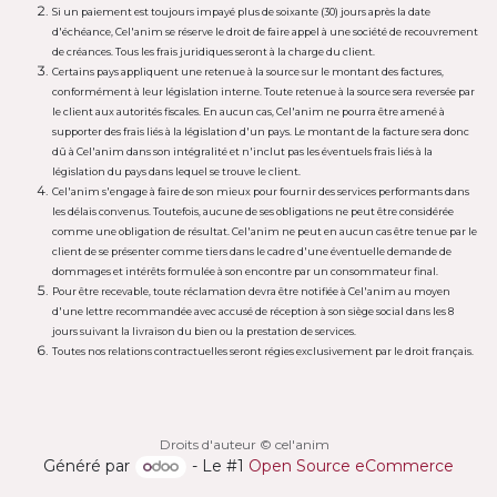
Si un paiement est toujours impayé plus de soixante (30) jours après la date
d'échéance, Cel'anim se réserve le droit de faire appel à une société de recouvrement
de créances. Tous les frais juridiques seront à la charge du client.
Certains pays appliquent une retenue à la source sur le montant des factures,
conformément à leur législation interne. Toute retenue à la source sera reversée par
le client aux autorités fiscales. En aucun cas, Cel'anim ne pourra être amené à
supporter des frais liés à la législation d'un pays. Le montant de la facture sera donc
dû à Cel'anim dans son intégralité et n'inclut pas les éventuels frais liés à la
législation du pays dans lequel se trouve le client.
Cel'anim s'engage à faire de son mieux pour fournir des services performants dans
les délais convenus. Toutefois, aucune de ses obligations ne peut être considérée
comme une obligation de résultat. Cel'anim ne peut en aucun cas être tenue par le
client de se présenter comme tiers dans le cadre d'une éventuelle demande de
dommages et intérêts formulée à son encontre par un consommateur final.
Pour être recevable, toute réclamation devra être notifiée à Cel'anim au moyen
d'une lettre recommandée avec accusé de réception à son siège social dans les 8
jours suivant la livraison du bien ou la prestation de services.
Toutes nos relations contractuelles seront régies exclusivement par le droit français.
Droits d'auteur © cel'anim
Généré par
- Le #1
Open Source eCommerce