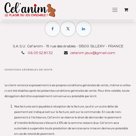
Se rendre au contenu
S.A.S.U. Cel'anim - 19 rue des érables - 51500 SILLERY - FRANCE
06.09.52.81.32
celanim.jeux@gmail.com
CONDITIONS GÉNÉRALES DE VENTE
Le client renonce expressément à ses propres conditions générales de vente, même si celles-
ci ont été établies après les présentes conditions générales de vente. Pour être valable, toute
dérogation doit être expressément convenue au préalable par écrit.
Nos factures sont payables à réception de la facture, sauf si un autre délai de
paiement est indiqué soit sur la facture, soit sur la commande. En cas de non-
paiement à l'échéance, Cel'anim se réserve le droit de demander le paiement
d'intérêts forfaitaires s'élevant à 10% de la somme restant due. Cel'anim sera
autorisée à suspendre toute prestation de services sans mise en demeure préalable
en cas de retard de paiement.