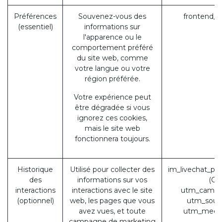
Préférences
Souvenez-vous des
frontend_l
(essentiel)
informations sur
l'apparence ou le
comportement préféré
du site web, comme
votre langue ou votre
région préférée.
Votre expérience peut
être dégradée si vous
ignorez ces cookies,
mais le site web
fonctionnera toujours.
Historique
Utilisé pour collecter des
im_livechat_pr
des
informations sur vos
(Od
interactions
interactions avec le site
utm_campa
(optionnel)
web, les pages que vous
utm_sour
avez vues, et toute
utm_medi
campagne de marketing