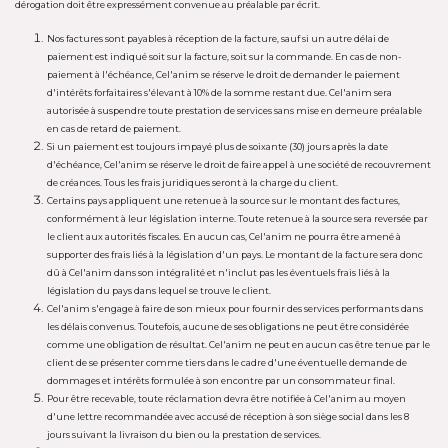
dérogation doit être expressément convenue au préalable par écrit.
Nos factures sont payables à réception de la facture, sauf si un autre délai de
paiement est indiqué soit sur la facture, soit sur la commande. En cas de non-
paiement à l'échéance, Cel'anim se réserve le droit de demander le paiement
d'intérêts forfaitaires s'élevant à 10% de la somme restant due. Cel'anim sera
autorisée à suspendre toute prestation de services sans mise en demeure préalable
en cas de retard de paiement.
Si un paiement est toujours impayé plus de soixante (30) jours après la date
d'échéance, Cel'anim se réserve le droit de faire appel à une société de recouvrement
de créances. Tous les frais juridiques seront à la charge du client.
Certains pays appliquent une retenue à la source sur le montant des factures,
conformément à leur législation interne. Toute retenue à la source sera reversée par
le client aux autorités fiscales. En aucun cas, Cel'anim ne pourra être amené à
supporter des frais liés à la législation d'un pays. Le montant de la facture sera donc
dû à Cel'anim dans son intégralité et n'inclut pas les éventuels frais liés à la
législation du pays dans lequel se trouve le client.
Cel'anim s'engage à faire de son mieux pour fournir des services performants dans
les délais convenus. Toutefois, aucune de ses obligations ne peut être considérée
comme une obligation de résultat. Cel'anim ne peut en aucun cas être tenue par le
client de se présenter comme tiers dans le cadre d'une éventuelle demande de
dommages et intérêts formulée à son encontre par un consommateur final.
Pour être recevable, toute réclamation devra être notifiée à Cel'anim au moyen
d'une lettre recommandée avec accusé de réception à son siège social dans les 8
jours suivant la livraison du bien ou la prestation de services.