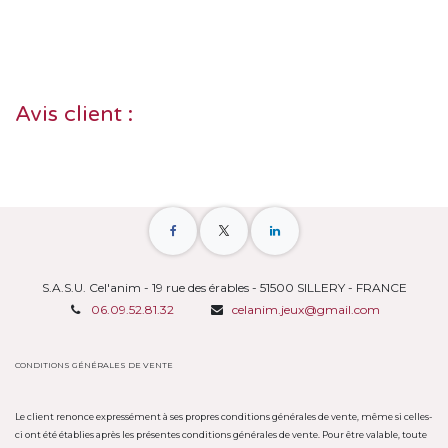
Avis client :
S.A.S.U. Cel'anim - 19 rue des érables - 51500 SILLERY - FRANCE
06.09.52.81.32
celanim.jeux@gmail.com
CONDITIONS GÉNÉRALES DE VENTE
Le client renonce expressément à ses propres conditions générales de vente, même si celles-
ci ont été établies après les présentes conditions générales de vente. Pour être valable, toute