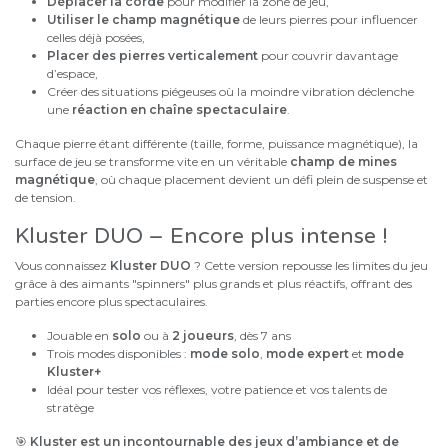
Déplacer la corde
pour modifier la zone de jeu,
Utiliser le champ magnétique
de leurs pierres pour influencer
celles déjà posées,
Placer des pierres verticalement
pour couvrir davantage
d’espace,
Créer des situations piégeuses où la moindre vibration déclenche
une
réaction en chaîne spectaculaire
.
Chaque pierre étant différente (taille, forme, puissance magnétique), la
surface de jeu se transforme vite en un véritable
champ de mines
magnétique
, où chaque placement devient un défi plein de suspense et
de tension.
Kluster DUO – Encore plus intense !
Vous connaissez
Kluster DUO
? Cette version repousse les limites du jeu
grâce à des aimants "spinners" plus grands et plus réactifs, offrant des
parties encore plus spectaculaires.
Jouable en
solo
ou à
2 joueurs
, dès 7 ans
Trois modes disponibles :
mode solo
,
mode expert
et
mode
Kluster+
Idéal pour tester vos réflexes, votre patience et vos talents de
stratège
🎯
Kluster est un incontournable des jeux d’ambiance et de