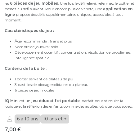
les
6 pièces de jeu mobiles
. Une fois le défi relevé, refermez le boîtier et
passez au défi suivant. Pour encore plus de variété, une
application en
ligne
propose des défis supplémentaires uniques, accessibles à tout
moment.
Caractéristiques du jeu :
Âge recommandé : 6 ans et plus
Nombre de joueurs : solo
Développement cognitif : concentration, résolution de problèmes,
intelligence spatiale
Contenu de la boîte :
1 boîtier servant de plateau de jeu
3 pastilles de blocage solidaires du plateau
6 pièces de jeu mobiles
IQ Mini
est un
jeu éducatif et portable
, parfait pour stimuler la
logique et la réflexion des enfants comme des adultes, où que vous soyez.
6 à 10 ans
10 ans et +
7,00
€