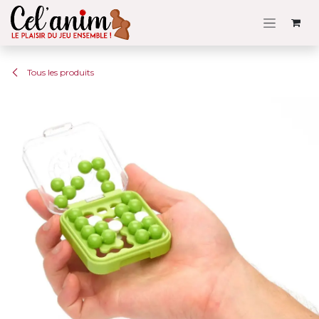
Se rendre au contenu
Tous les produits