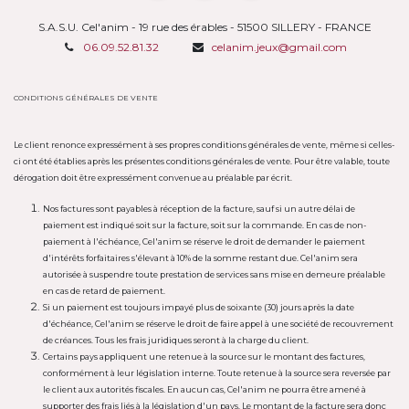
S.A.S.U. Cel'anim - 19 rue des érables - 51500 SILLERY - FRANCE
06.09.52.81.32
celanim.jeux@gmail.com
CONDITIONS GÉNÉRALES DE VENTE
Le client renonce expressément à ses propres conditions générales de vente, même si celles-
ci ont été établies après les présentes conditions générales de vente. Pour être valable, toute
dérogation doit être expressément convenue au préalable par écrit.
Nos factures sont payables à réception de la facture, sauf si un autre délai de
paiement est indiqué soit sur la facture, soit sur la commande. En cas de non-
paiement à l'échéance, Cel'anim se réserve le droit de demander le paiement
d'intérêts forfaitaires s'élevant à 10% de la somme restant due. Cel'anim sera
autorisée à suspendre toute prestation de services sans mise en demeure préalable
en cas de retard de paiement.
Si un paiement est toujours impayé plus de soixante (30) jours après la date
d'échéance, Cel'anim se réserve le droit de faire appel à une société de recouvrement
de créances. Tous les frais juridiques seront à la charge du client.
Certains pays appliquent une retenue à la source sur le montant des factures,
conformément à leur législation interne. Toute retenue à la source sera reversée par
le client aux autorités fiscales. En aucun cas, Cel'anim ne pourra être amené à
supporter des frais liés à la législation d'un pays. Le montant de la facture sera donc