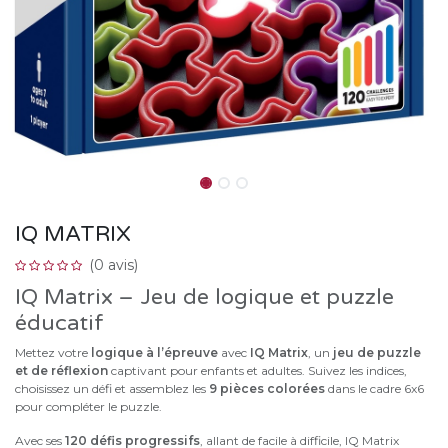
IQ MATRIX
(0 avis)
IQ Matrix – Jeu de logique et puzzle
éducatif
Mettez votre
logique à l’épreuve
avec
IQ Matrix
, un
jeu de puzzle
et de réflexion
captivant pour enfants et adultes. Suivez les indices,
choisissez un défi et assemblez les
9 pièces colorées
dans le cadre 6x6
pour compléter le puzzle.
Avec ses
120 défis progressifs
, allant de facile à difficile, IQ Matrix