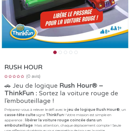
RUSH HOUR
(0 avis)
🚗 Jeu de logique
Rush Hour® –
ThinkFun
: Sortez la voiture rouge de
l’embouteillage !
Préparez-vous à relever le défi avec le
jeu de logique Rush Hour®
, un
casse-tête culte
signé
ThinkFun
! Votre mission est simple en
apparence :
libérer la voiture rouge coincée dans un
embouteillage
. Mais attention, chaque déplacement compte ! Seule
une réflexion stratégique vous permettra de trouver la sortie.