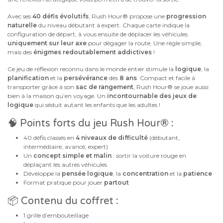
Avec ses
40 défis évolutifs
, Rush Hour® propose une
progression
naturelle
du niveau débutant à expert. Chaque carte indique la
configuration de départ, à vous ensuite de déplacer les véhicules
uniquement sur leur axe
pour dégager la route. Une règle simple,
mais des
énigmes redoutablement addictives
!
Ce jeu de réflexion reconnu dans le monde entier stimule la
logique
, la
planification
et la
persévérance
dès
8 ans
. Compact et facile à
transporter grâce à son
sac de rangement
, Rush Hour® se joue aussi
bien à la maison qu’en voyage. Un
incontournable des jeux de
logique
qui séduit autant les enfants que les adultes !
🧠 Points forts du jeu Rush Hour® :
40 défis classés en
4 niveaux de difficulté
(débutant,
intermédiaire, avancé, expert)
Un
concept simple et malin
: sortir la voiture rouge en
déplaçant les autres véhicules
Développe la
pensée logique
, la
concentration
et la
patience
Format pratique pour jouer
partout
📦 Contenu du coffret :
1 grille d’embouteillage