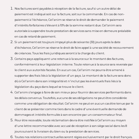
Nos factures sont payables à réception de la facture, sauf si un autre délai de
paiement est indiqué soit sur la facture, soit sur la commande. En cas de non-
paiement à l'échéance, Cel'anim se réserve le droit de demander le paiement
d'intérêts forfaitaires s'élevant à 10% de la somme restant due. Cel'anim sera
autorisée à suspendre toute prestation de services sans mise en demeure préalable
en cas de retard de paiement.
Si un paiement est toujours impayé plus de soixante (30) jours après la date
d'échéance, Cel'anim se réserve le droit de faire appel à une société de recouvrement
de créances. Tous les frais juridiques seront à la charge du client.
Certains pays appliquent une retenue à la source sur le montant des factures,
conformément à leur législation interne. Toute retenue à la source sera reversée par
le client aux autorités fiscales. En aucun cas, Cel'anim ne pourra être amené à
supporter des frais liés à la législation d'un pays. Le montant de la facture sera donc
dû à Cel'anim dans son intégralité et n'inclut pas les éventuels frais liés à la
législation du pays dans lequel se trouve le client.
Cel'anim s'engage à faire de son mieux pour fournir des services performants dans
les délais convenus. Toutefois, aucune de ses obligations ne peut être considérée
comme une obligation de résultat. Cel'anim ne peut en aucun cas être tenue par le
client de se présenter comme tiers dans le cadre d'une éventuelle demande de
dommages et intérêts formulée à son encontre par un consommateur final.
Pour être recevable, toute réclamation devra être notifiée à Cel'anim au moyen
d'une lettre recommandée avec accusé de réception à son siège social dans les 8
jours suivant la livraison du bien ou la prestation de services.
Toutes nos relations contractuelles seront régies exclusivement par le droit français.