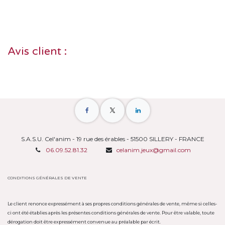
Avis client :
S.A.S.U. Cel'anim - 19 rue des érables - 51500 SILLERY - FRANCE
06.09.52.81.32
celanim.jeux@gmail.com
CONDITIONS GÉNÉRALES DE VENTE
Le client renonce expressément à ses propres conditions générales de vente, même si celles-
ci ont été établies après les présentes conditions générales de vente. Pour être valable, toute
dérogation doit être expressément convenue au préalable par écrit.