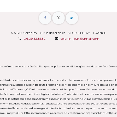
S.A.S.U. Cel'anim - 19 rue des érables - 51500 SILLERY - FRANCE
06.09.52.81.32
celanim.jeux@gmail.com
e, même si celles-ci ont été établies après les présentes conditions générales de vente. Pour être 
utre délai de paiement est indiqué soit sur la facture, soit sur la commande. En cas de non-paiemen
el'anim sera autorisée à suspendre toute prestation de services sans mise en demeure préalable en c
s la date d'échéance, Cel'anim se réserve le droit de faire appel à une société de recouvrement de cré
s factures, conformément à leur législation interne. Toute retenue à la source sera reversée par le 
nt de la facture sera donc dû à Cel'anim dans son intégralité et n'inclut pas les éventuels frais liés 
 performants dans les délais convenus. Toutefois, aucune de ses obligations ne peut être considéré
d'une éventuelle demande de dommages et intérêts formulée à son encontre par un consommateur f
nim au moyen d'une lettre recommandée avec accusé de réception à son siège social dans les 8 jours s