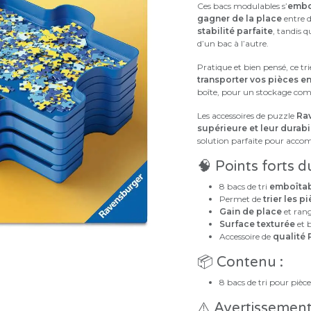
Ces bacs modulables s’
emboî
gagner de la place
entre d
stabilité parfaite
, tandis q
d’un bac à l’autre.
Pratique et bien pensé, ce tr
transporter vos pièces en
boîte, pour un stockage com
Les accessoires de puzzle
Ra
supérieure et leur durabi
solution parfaite pour accom
🧠 Points forts d
8 bacs de tri
emboîtab
Permet de
trier les 
Gain de place
et ran
Surface texturée
et b
Accessoire de
qualité
📦 Contenu :
8 bacs de tri pour pièc
⚠️ Avertissement