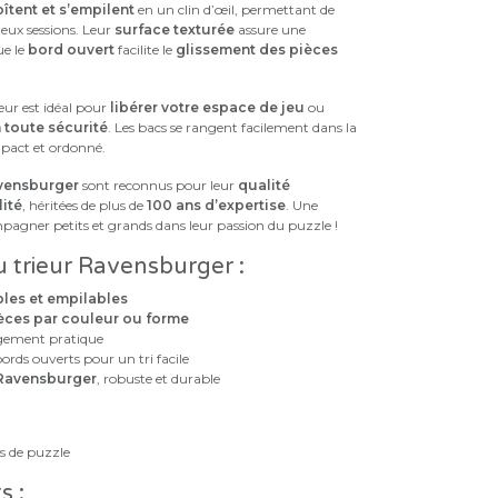
tent et s’empilent
en un clin d’œil, permettant de
eux sessions. Leur
surface texturée
assure une
ue le
bord ouvert
facilite le
glissement des pièces
ieur est idéal pour
libérer votre espace de jeu
ou
 toute sécurité
. Les bacs se rangent facilement dans la
pact et ordonné.
vensburger
sont reconnus pour leur
qualité
lité
, héritées de plus de
100 ans d’expertise
. Une
pagner petits et grands dans leur passion du puzzle !
u trieur Ravensburger :
les et empilables
pièces par couleur ou forme
gement pratique
ords ouverts pour un tri facile
 Ravensburger
, robuste et durable
es de puzzle
s :