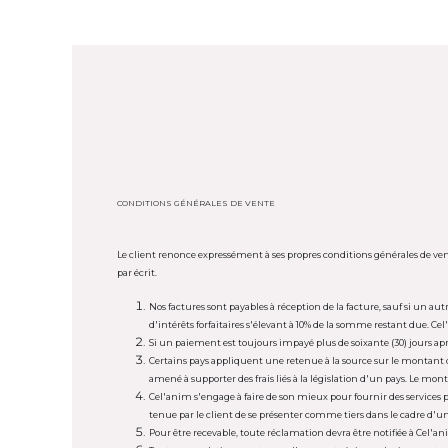
CONDITIONS GÉNÉRALES DE VENTE
Le client renonce expressément à ses propres conditions générales de vent
par écrit.
Nos factures sont payables à réception de la facture, sauf si un a
d'intérêts forfaitaires s'élevant à 10% de la somme restant due. C
Si un paiement est toujours impayé plus de soixante (30) jours aprè
Certains pays appliquent une retenue à la source sur le montant de
amené à supporter des frais liés à la législation d'un pays. Le monta
Cel'anim s'engage à faire de son mieux pour fournir des services
tenue par le client de se présenter comme tiers dans le cadre 
Pour être recevable, toute réclamation devra être notifiée à Cel'a