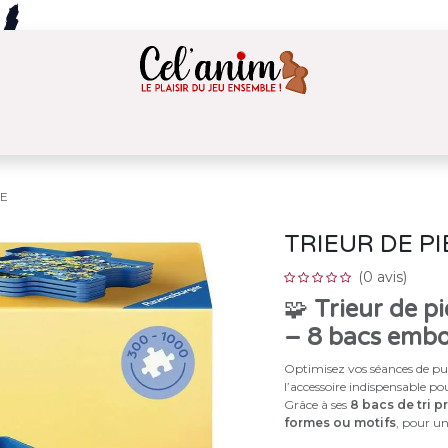
NE PHOTOS ET ACCESSOIRES
PRESENTATION
LE
TRIEUR DE P
(0 avis)
🧩
Trieur de p
– 8 bacs emboî
Optimisez vos séances de pu
l’accessoire indispensable p
Grâce à ses
8 bacs de tri p
formes ou motifs
, pour un