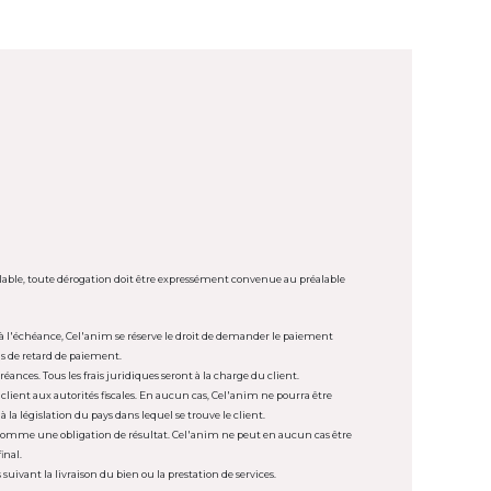
valable, toute dérogation doit être expressément convenue au préalable
t à l'échéance, Cel'anim se réserve le droit de demander le paiement
as de retard de paiement.
ances. Tous les frais juridiques seront à la charge du client.
client aux autorités fiscales. En aucun cas, Cel'anim ne pourra être
à la législation du pays dans lequel se trouve le client.
e comme une obligation de résultat. Cel'anim ne peut en aucun cas être
inal.
uivant la livraison du bien ou la prestation de services.