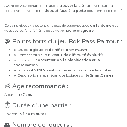
Avant de vous échapper, il faudra
trouver la clé
qui déverrouillera le
pont-levis… et vous tenir
debout face à la porte
pour remporter le défi
!
Certains niveaux ajoutent une dose de suspense avec
un fantôme
que
vous devrez faire fuir à l’aide de votre
hache magique
!
🧩 Points forts du jeu Rok Pass Partout :
🔹 Jeu de
logique et de réflexion
stimulant
🔹 Contient plusieurs
niveaux de difficulté évolutifs
🔹 Favorise la
concentration, la planification et la
coordination
🔹 Jouable
en solo
, idéal pour les enfants comme les adultes
🔹 Design original et mécanique ludique signée
SmartGames
👶 Âge recommandé :
À partir de
7 ans
⏱ Durée d’une partie :
Environ
15 à 30 minutes
👥 Nombre de joueurs :