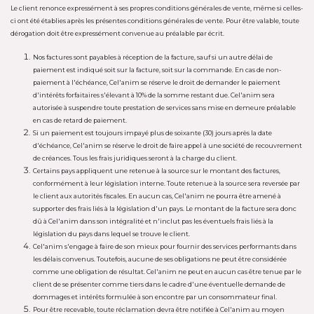
Le client renonce expressément à ses propres conditions générales de vente, même si celles-
ci ont été établies après les présentes conditions générales de vente. Pour être valable, toute
dérogation doit être expressément convenue au préalable par écrit.
Nos factures sont payables à réception de la facture, sauf si un autre délai de
paiement est indiqué soit sur la facture, soit sur la commande. En cas de non-
paiement à l'échéance, Cel'anim se réserve le droit de demander le paiement
d'intérêts forfaitaires s'élevant à 10% de la somme restant due. Cel'anim sera
autorisée à suspendre toute prestation de services sans mise en demeure préalable
en cas de retard de paiement.
Si un paiement est toujours impayé plus de soixante (30) jours après la date
d'échéance, Cel'anim se réserve le droit de faire appel à une société de recouvrement
de créances. Tous les frais juridiques seront à la charge du client.
Certains pays appliquent une retenue à la source sur le montant des factures,
conformément à leur législation interne. Toute retenue à la source sera reversée par
le client aux autorités fiscales. En aucun cas, Cel'anim ne pourra être amené à
supporter des frais liés à la législation d'un pays. Le montant de la facture sera donc
dû à Cel'anim dans son intégralité et n'inclut pas les éventuels frais liés à la
législation du pays dans lequel se trouve le client.
Cel'anim s'engage à faire de son mieux pour fournir des services performants dans
les délais convenus. Toutefois, aucune de ses obligations ne peut être considérée
comme une obligation de résultat. Cel'anim ne peut en aucun cas être tenue par le
client de se présenter comme tiers dans le cadre d'une éventuelle demande de
dommages et intérêts formulée à son encontre par un consommateur final.
Pour être recevable, toute réclamation devra être notifiée à Cel'anim au moyen