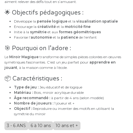
aiment relever des défis tout en s’amusant.
🌟 Objectifs pédagogiques :
Développe la
pensée logique
et la
visualisation spatiale
Encourage la
créativité
et la
motricité fine
Initie à la
symétrie
et aux
formes géométriques
Favorise l’
autonomie
et la
patience
de l’enfant
🎯 Pourquoi on l’adore :
Le
Miroir Magique
transforme de simples pièces colorées en œuvres
symétriques fascinantes. C’est un jeu parfait pour
apprendre en
jouant
, à la maison comme à l’école.
📦 Caractéristiques :
Type de jeu :
Jeu éducatif et de logique
Matériau :
Bois, miroir acrylique durable
Âge recommandé :
à partir de 4 ans (selon modèle)
Nombre de joueurs :
1 joueur et +
Objectif :
Reproduire ou inventer des motifs en utilisant la
symétrie du miroir
3 - 6 ANS
6 à 10 ans
10 ans et +