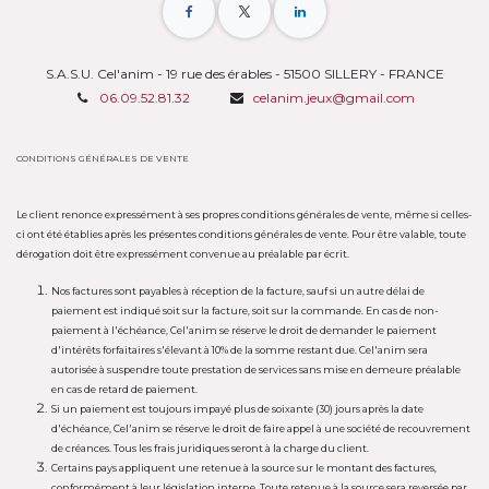
S.A.S.U. Cel'anim - 19 rue des érables - 51500 SILLERY - FRANCE
06.09.52.81.32
celanim.jeux@gmail.com
CONDITIONS GÉNÉRALES DE VENTE
Le client renonce expressément à ses propres conditions générales de vente, même si celles-
ci ont été établies après les présentes conditions générales de vente. Pour être valable, toute
dérogation doit être expressément convenue au préalable par écrit.
Nos factures sont payables à réception de la facture, sauf si un autre délai de
paiement est indiqué soit sur la facture, soit sur la commande. En cas de non-
paiement à l'échéance, Cel'anim se réserve le droit de demander le paiement
d'intérêts forfaitaires s'élevant à 10% de la somme restant due. Cel'anim sera
autorisée à suspendre toute prestation de services sans mise en demeure préalable
en cas de retard de paiement.
Si un paiement est toujours impayé plus de soixante (30) jours après la date
d'échéance, Cel'anim se réserve le droit de faire appel à une société de recouvrement
de créances. Tous les frais juridiques seront à la charge du client.
Certains pays appliquent une retenue à la source sur le montant des factures,
conformément à leur législation interne. Toute retenue à la source sera reversée par