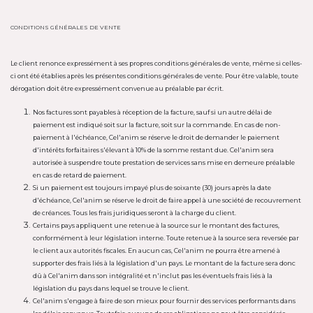
CONDITIONS GÉNÉRALES DE VENTE
Le client renonce expressément à ses propres conditions générales de vente, même si celles-
ci ont été établies après les présentes conditions générales de vente. Pour être valable, toute
dérogation doit être expressément convenue au préalable par écrit.
Nos factures sont payables à réception de la facture, sauf si un autre délai de
paiement est indiqué soit sur la facture, soit sur la commande. En cas de non-
paiement à l'échéance, Cel'anim se réserve le droit de demander le paiement
d'intérêts forfaitaires s'élevant à 10% de la somme restant due. Cel'anim sera
autorisée à suspendre toute prestation de services sans mise en demeure préalable
en cas de retard de paiement.
Si un paiement est toujours impayé plus de soixante (30) jours après la date
d'échéance, Cel'anim se réserve le droit de faire appel à une société de recouvrement
de créances. Tous les frais juridiques seront à la charge du client.
Certains pays appliquent une retenue à la source sur le montant des factures,
conformément à leur législation interne. Toute retenue à la source sera reversée par
le client aux autorités fiscales. En aucun cas, Cel'anim ne pourra être amené à
supporter des frais liés à la législation d'un pays. Le montant de la facture sera donc
dû à Cel'anim dans son intégralité et n'inclut pas les éventuels frais liés à la
législation du pays dans lequel se trouve le client.
Cel'anim s'engage à faire de son mieux pour fournir des services performants dans