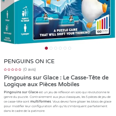
PENGUINS ON ICE
(0 avis)
Pingouins sur Glace : Le Casse-Tête de
Logique aux Pièces Mobiles
Pingouins sur Glace
est un jeu de réflexion en solo qui révolutionne le
genre du puzzle. Contrairement aux jeux classiques, les 5 pièces de jeu de
ce casse-tête sont
multiformes
. Vous devez faire glisser les blocs de glace
pour modifier leur configuration afin qu'ils s'imbriquent parfaitement
dans le cadre de la patinoire.